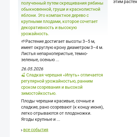
этим растен
полученный путем скрещивания рябины
обыкновенной, груши и краснолистной
яблони. Это компактное дерево с
крупными плодами, которое сочетает
декоративность и высокую
урожайность.
🌱Растение достигает высоты 3–5 м,
имеет округлую крону диаметром 3–4 м.
Листья непарноперистые, темно-
зеленые, осенью ...
26.05.2026
🍒 Сладкая черешня «Ипуть» отличается
регулярной урожайностью, ранним
сроком созревания и высокой
зимостойкостью.
Плоды черешни красивые, сочные и
сладкие, рано созревают (к концу июня),
легко отрываются от плодоножки.
Ягоды крупные и ...
все события