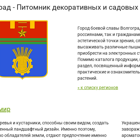
рад - Питомник декоративных и садовых
Город боевой славы Волгогра
россиянами, так и гражданами
эстетической точки зрения, 
высаживать различные пышны
приобрести на электронных с
Помимо каталога продукции, 
раздел, посвященный информ
практические и ознакомител
растений.
« к списку регионов
мир
ревья и кустарники, способны своим видом, создать
Украшени
енный ландшафтный дизайн. Именно поэтому,
завораж
о обладателей земли, отдают предпочтение именно
аромато