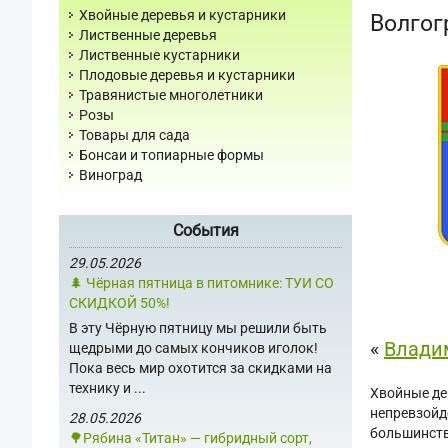
Хвойные деревья и кустарники
Волгог
Лиственные деревья
Лиственные кустарники
Плодовые деревья и кустарники
Травянистые многолетники
Розы
Товары для сада
Бонсаи и топиарные формы
Виноград
События
29.05.2026
🌲 Чёрная пятница в питомнике: ТУИ СО
СКИДКОЙ 50%!
В эту Чёрную пятницу мы решили быть
«
Влади
щедрыми до самых кончиков иголок!
Пока весь мир охотится за скидками на
технику и ...
Хвойные де
непревзойд
28.05.2026
большинств
🌳Рябина «Титан» — гибридный сорт,