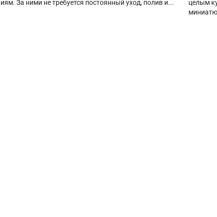
иям. За ними не требуется постоянный уход, полив и...
целым ку
миниатю