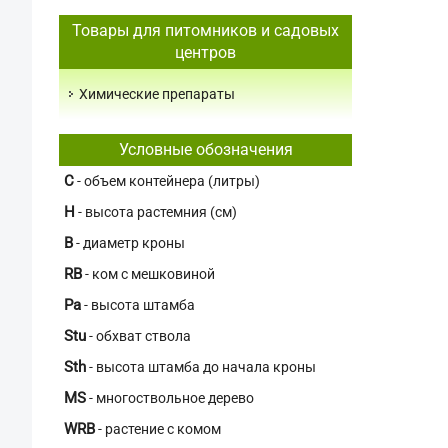
Товары для питомников и садовых
центров
Химические препараты
Условные обозначения
C
- объем контейнера (литры)
H
- высота растемния (см)
В
- диаметр кроны
RB
- ком с мешковиной
Pa
- высота штамба
Stu
- обхват ствола
Sth
- высота штамба до начала кроны
MS
- многоствольное дерево
WRB
- растение с комом