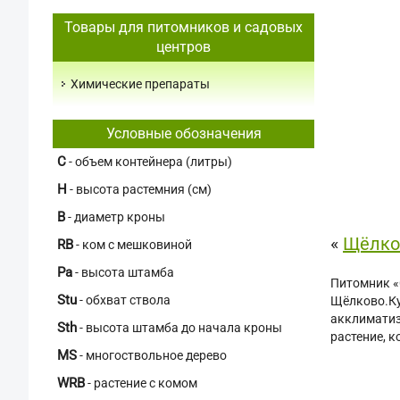
Товары для питомников и садовых
центров
Химические препараты
Условные обозначения
C
- объем контейнера (литры)
H
- высота растемния (см)
В
- диаметр кроны
«
Щёлко
RB
- ком с мешковиной
Pa
- высота штамба
Питомник «
Stu
- обхват ствола
Щёлково.Ку
акклиматиз
Sth
- высота штамба до начала кроны
растение, к
MS
- многоствольное дерево
WRB
- растение с комом