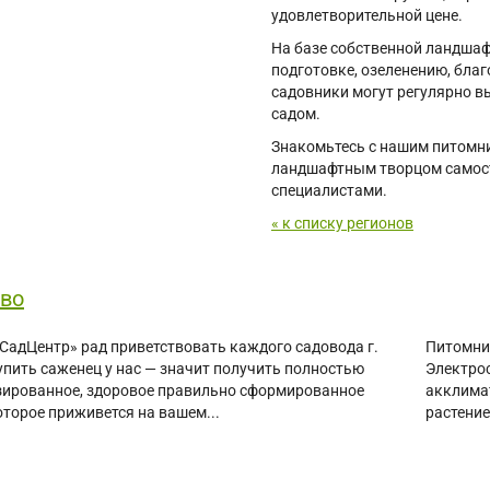
удовлетворительной цене.
На базе собственной ландшаф
подготовке, озеленению, бла
садовники могут регулярно в
садом.
Знакомьтесь с нашим питомни
ландшафтным творцом самост
специалистами.
« к списку регионов
во
СадЦентр» рад приветствовать каждого садовода г.
Питомник
пить саженец у нас — значит получить полностью
Электрос
ированное, здоровое правильно сформированное
акклима
оторое приживется на вашем...
растение