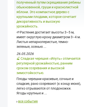
полученный путем скрещивания рябины
обыкновенной, груши и краснолистной
яблони. Это компактное дерево с
крупными плодами, которое сочетает
декоративность и высокую
урожайность.
🌱Растение достигает высоты 3–5 м,
имеет округлую крону диаметром 3–4 м.
Листья непарноперистые, темно-
зеленые, осенью ...
26.05.2026
🍒 Сладкая черешня «Ипуть» отличается
регулярной урожайностью, ранним
сроком созревания и высокой
зимостойкостью.
Плоды черешни красивые, сочные и
сладкие, рано созревают (к концу июня),
легко отрываются от плодоножки.
Ягоды крупные и ...
все события