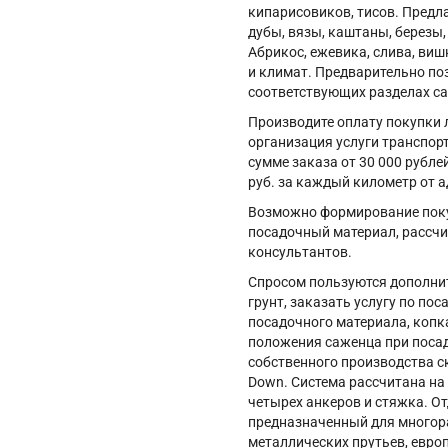
кипарисовиков, тисов. Предл
дубы, вязы, каштаны, березы
Абрикос, ежевика, слива, виш
и климат. Предварительно по
соответствующих разделах сай
Производите оплату покупки
организация услуги транспо
сумме заказа от 30 000 рубле
руб. за каждый километр от 
Возможно формирование покуп
посадочный материал, рассч
консультантов.
Спросом пользуются дополнит
грунт, заказать услугу по по
посадочного материала, копка
положения саженца при посад
собственного производства с
Down. Система рассчитана на 
четырех анкеров и стяжка. О
предназначенный для многор
металлических прутьев, европ