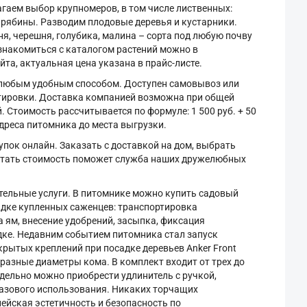
агаем выбор крупномеров, в том числе лиственных:
, рябины. Разводим плодовые деревья и кустарники.
ня, черешня, голубика, малина – сорта под любую почву
знакомиться с каталогом растений можно в
та, актуальная цена указана в прайс-листе.
 любым удобным способом. Доступен самовывоз или
ртировки. Доставка компанией возможна при общей
й. Стоимость рассчитывается по формуле: 1 500 руб. + 50
адреса питомника до места выгрузки.
ок онлайн. Заказать с доставкой на дом, выбрать
итать стоимость поможет служба наших дружелюбных
ельные услуги. В питомнике можно купить садовый
садке купленных саженцев: транспортировка
 ям, внесение удобрений, засыпка, фиксация
ке. Недавним событием питомника стал запуск
крытых креплений при посадке деревьев Anker Front
разные диаметры кома. В комплект входит от трех до
тдельно можно приобрести удлинитель с ручкой,
азового использования. Никаких торчащих
ейская эстетичность и безопасность по