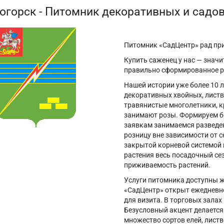
огорск - Питомник декоративных и садо
Питомник «СадЦентр» рад при
Купить саженец у нас — знач
правильно сформированное ра
Нашей истории уже более 10
декоративных хвойных, листв
травянистые многолетники, к
занимают розы. Формируем б
заявкам занимаемся разведен
розницу вне зависимости от с
закрытой корневой системой 
растения весь посадочный се
приживаемость растений.
Услуги питомника доступны 
«СадЦентр» открыт ежедневно
для визита. В торговых зала
Безусловный акцент делается
множество сортов елей, листве