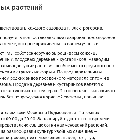
вых растений
ветствовать каждого садовода г. Электрогорска.
ит получить полностью акклиматизированное, здоровое
стение, которое приживется на вашем участке.
 лет. Мы собственноручно выращиваем саженцы
енных, плодовых деревьев и кустарников. Разводим
расивоцветущие растения, особое место среди которых
онсаи и стриженые формы. По предварительным
ием редких видов посадочного материала оптом и в
езона. Продажа деревьев и кустарников ведется с
в пластиковых контейнерах. Это позволяет высаживать
зон без повреждения корневой системы , повышает
жителям всей Москвы и Подмосковья. Питомник
 с 09.00 до 20.00. Запланируйте достаточно времени
х представлено свыше сотни наименований растений.
 на разнообразии культур хвойных саженцев –
нниц, сосен, пихт, можжевельников, тсуг, туй,