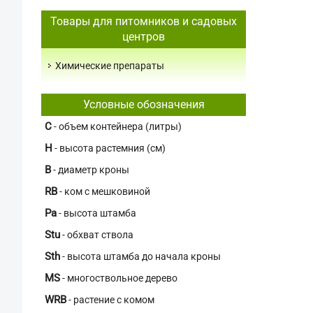
Товары для питомников и садовых
центров
Химические препараты
Условные обозначения
C
- объем контейнера (литры)
H
- высота растемния (см)
В
- диаметр кроны
RB
- ком с мешковиной
Pa
- высота штамба
Stu
- обхват ствола
Sth
- высота штамба до начала кроны
MS
- многоствольное дерево
WRB
- растение с комом