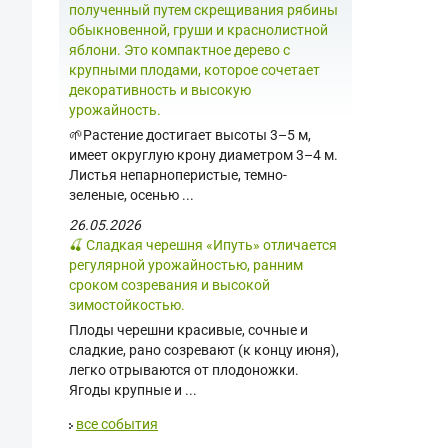
полученный путем скрещивания рябины
обыкновенной, груши и краснолистной
яблони. Это компактное дерево с
крупными плодами, которое сочетает
декоративность и высокую
урожайность.
🌱Растение достигает высоты 3–5 м,
имеет округлую крону диаметром 3–4 м.
Листья непарноперистые, темно-
зеленые, осенью ...
26.05.2026
🍒 Сладкая черешня «Ипуть» отличается
регулярной урожайностью, ранним
сроком созревания и высокой
зимостойкостью.
Плоды черешни красивые, сочные и
сладкие, рано созревают (к концу июня),
легко отрываются от плодоножки.
Ягоды крупные и ...
все события