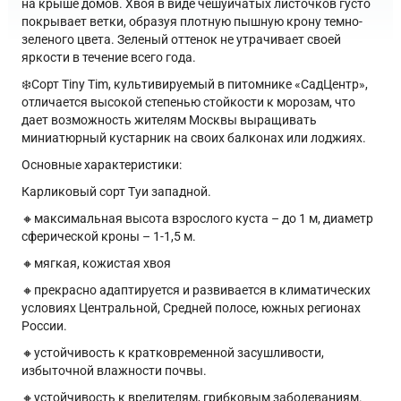
на крыше домов. Хвоя в виде чешуйчатых листочков густо
покрывает ветки, образуя плотную пышную крону темно-
зеленого цвета. Зеленый оттенок не утрачивает своей
яркости в течение всего года.
❄️Сорт Tiny Tim, культивируемый в питомнике «СадЦентр»,
отличается высокой степенью стойкости к морозам, что
дает возможность жителям Москвы выращивать
миниатюрный кустарник на своих балконах или лоджиях.
Основные характеристики:
Карликовый сорт Туи западной.
🔸максимальная высота взрослого куста – до 1 м, диаметр
сферической кроны – 1-1,5 м.
🔸мягкая, кожистая хвоя
🔸прекрасно адаптируется и развивается в климатических
условиях Центральной, Средней полосе, южных регионах
России.
🔸устойчивость к кратковременной засушливости,
избыточной влажности почвы.
🔸устойчивость к вредителям, грибковым заболеваниям.