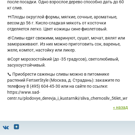
после посадки. Одно взрослое дерево способно дать до 60
кг слив.
🍴Плоды округлой формы, мягкие, сочные, ароматные,
весом до 56 г. Кисло-сладкая мякоть от косточки
отделяется легко. Цвет кожицы сине-фиолетовый.
🍧Сливы едят свежими, маринуют, сушат, мочат, вялят или
замораживают. Из них можно приготовить сок, варенье,
желе, компот, настойку или ликер.
❄️Сорт морозостойкий (до -35 градусов), светолюбивый,
засухоустойчивый.
📞 Приобрести саженцы сливы можно в питомнике
растений FertserStyle (Москва, д. Страдань): закажите по
телефону 8 (495) 604-45-30 или на сайте по ссылке:
https://www.sad-
centr.ru/plodovye_derevja_i_kustarniki/sliva_chernosliv_56let_wrb/
« назад