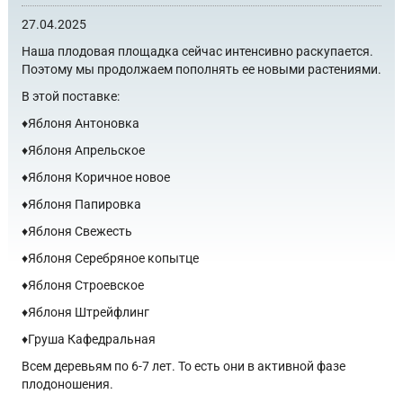
27.04.2025
Наша плодовая площадка сейчас интенсивно раскупается.
Поэтому мы продолжаем пополнять ее новыми растениями.
В этой поставке:
♦️Яблоня Антоновка
♦️Яблоня Апрельское
♦️Яблоня Коричное новое
♦️Яблоня Папировка
♦️Яблоня Свежесть
♦️Яблоня Серебряное копытце
♦️Яблоня Строевское
♦️Яблоня Штрейфлинг
♦️Груша Кафедральная
Всем деревьям по 6-7 лет. То есть они в активной фазе
плодоношения.