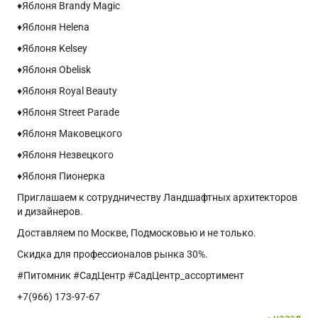
♦️Яблоня Brandy Magic
♦️Яблоня Helena
♦️Яблоня Kelsey
♦️Яблоня Obelisk
♦️Яблоня Royal Beauty
♦️Яблоня Street Parade
♦️Яблоня Маковецкого
♦️Яблоня Незвецкого
♦️Яблоня Пионерка
Приглашаем к сотрудничеству Ландшафтных архитекторов
и дизайнеров.
Доставляем по Москве, Подмосковью и не только.
Скидка для профессионалов рынка 30%.
#Питомник #СадЦентр #СадЦентр_ассортимент
+7(966) 173-97-67