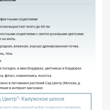
эффектными соцветиями
сом вырастает всего до 60 см.
плотными соцветиями с светло-розовыми цветками.
я на июль.
родная, влажная, хорошо дренированная почва.
ь, тень.
я.
 посадок, в миксбордерах, цветниках и бордюрах.
ра, флокс, камнеломка, яснотка.
ожно в питомнике растений Сад Центр (Москва, д.
тение в интернет-магазине.
 Центр"- Калужское шоссе
дложить Вам широкий выбор посадочного материала: