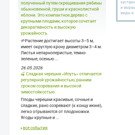
кустар
полученный путем скрещивания рябины
и выращ
обыкновенной, груши и краснолистной
виды и 
яблони. Это компактное дерево с
крупными плодами, которое сочетает
декоративность и высокую
урожайность.
🌱Растение достигает высоты 3–5 м,
имеет округлую крону диаметром 3–4 м.
Листья непарноперистые, темно-
зеленые, осенью ...
26.05.2026
🍒 Сладкая черешня «Ипуть» отличается
регулярной урожайностью, ранним
сроком созревания и высокой
зимостойкостью.
Плоды черешни красивые, сочные и
сладкие, рано созревают (к концу июня),
легко отрываются от плодоножки.
Ягоды крупные и ...
все события