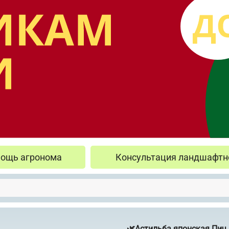
ощь агронома
Консультация ландшафтн
🌿Астильба японская Пич