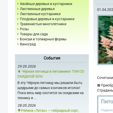
Хвойные деревья и кустарники
Лиственные деревья
01.04.20
Лиственные кустарники
Плодовые деревья и кустарники
Травянистые многолетники
Розы
Товары для сада
Бонсаи и топиарные формы
Виноград
События
29.05.2026
🌲 Чёрная пятница в питомнике: ТУИ СО
СКИДКОЙ 50%!
Сочетание
В эту Чёрную пятницу мы решили быть
☎️ Приоб
щедрыми до самых кончиков иголок!
Страдань)
Пока весь мир охотится за скидками на
технику и ...
Пито
28.05.2026
Подмос
🌳Рябина «Титан» — гибридный сорт,