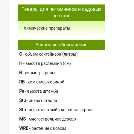
Товары для питомников и садовых
центров
Химические препараты
Условные обозначения
C
- объем контейнера (литры)
H
- высота растемния (см)
В
- диаметр кроны
RB
- ком с мешковиной
Pa
- высота штамба
Stu
- обхват ствола
Sth
- высота штамба до начала кроны
MS
- многоствольное дерево
WRB
- растение с комом