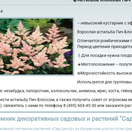
24
– невысокий кустарник с 
Взрослая астильба Пич Блос
Отличается ромбическими 
Период цветения приходитс
💧Для посадки нужна плодо
☀️Местоположение – полутен
❄️Морозостойкость высока
Используется для групповых
: незабудка, папоротник, колокольчик, анемона, ирис, хоста, гейхе
рести астильбу Пич Блоссом, а также получить совет от агронома м
: свяжитесь с нами по телефону 8 (495) 604-45-30 или закажите рас
мник декоративных садовых и растений "Сад
ковный питомник растений «Сад Центр» на Калужском шоссе готов пре