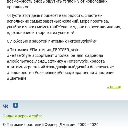
возможность вновь ощутить тепло и уют новогодних
праздников.
✨Пусть этот день принесет вам радость, счастье и
исполнение самых заветных желаний, море позитива,
улыбок и ярких моментов!Желаем удачи во всех начинания,
вдохновения и творческих успехов!
С любовью и заботой питомник FertserStyle💚🌿
#Питомник #Питомник_FERTSER_style
#FertserStyle_ассортмент #полезное_для_садовода
#любопытное_ландшафтнику #FertserStyle_красота
#питомникрастений #ландшафтныйдизайн #озеленение
#садоводство #озеленение#посадкарастений #растение
#цветение
« назад
Полная версия сайта
©
Питомник растений Ферцер Дмитрия
2009 - 2026