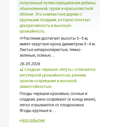
полученный путем скрещивания рябины
обыкновенной, груши и краснолистной
яблони. Это компактное дерево с
крупными плодами, которое сочетает
декоративность и высокую
урожайность.
🌱Растение достигает высоты 3–5 м,
имеет округлую крону диаметром 3–4 м.
Листья непарноперистые, темно-
зеленые, осенью ...
26.05.2026
🍒 Сладкая черешня «Ипуть» отличается
регулярной урожайностью, ранним
сроком созревания и высокой
зимостойкостью.
Плоды черешни красивые, сочные и
сладкие, рано созревают (к концу июня),
легко отрываются от плодоножки.
Ягоды крупные и ...
все события