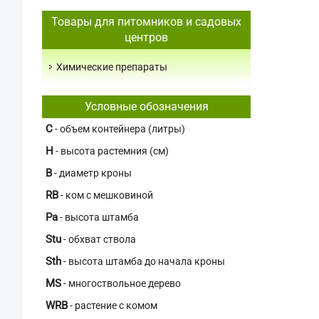
Товары для питомников и садовых
центров
Химические препараты
Условные обозначения
C
- объем контейнера (литры)
H
- высота растемния (см)
В
- диаметр кроны
RB
- ком с мешковиной
Pa
- высота штамба
Stu
- обхват ствола
Sth
- высота штамба до начала кроны
MS
- многоствольное дерево
WRB
- растение с комом