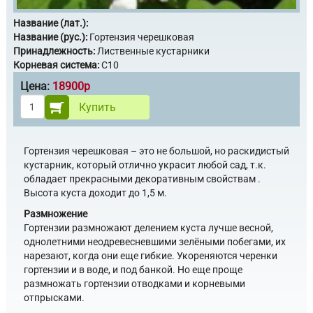
Название (лат.):
Название (рус.):
Гортензия черешковая
Принадлежность:
Лиственные кустарники
Корневая система:
С10
Цена:
18900р
Купить
Гортензия черешковая – это не большой, но раскидистый
кустарник, который отлично украсит любой сад, т.к.
обладает прекрасными декоративным свойствам .
Высота куста доходит до 1,5 м.
Размножение
Гортензии размножают делением куста лучше весной,
однолетними неодревесневшими зелёными побегами, их
нарезают, когда они еще гибкие. Укореняются черенки
гортензии и в воде, и под банкой. Но еще проще
размножать гортензии отводками и корневыми
отпрысками.