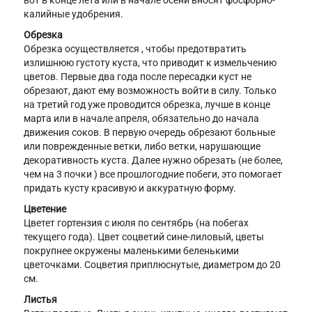
вот в конце лета или в начале осени вносят фосфорно-
калийные удобрения.
Обрезка
Обрезка осуществляется , чтобы предотвратить
излишнюю густоту куста, что приводит к измельчению
цветов. Первые два года после пересадки куст не
обрезают, дают ему возможность войти в силу. Только
на третий год уже проводится обрезка, лучше в конце
марта или в начале апреля, обязательно до начала
движения соков. В первую очередь обрезают больные
или поврежденные ветки, либо ветки, нарушающие
декоративность куста. Далее нужно обрезать (не более,
чем на 3 почки ) все прошлогодние побеги, это помогает
придать кусту красивую и аккуратную форму.
Цветение
Цветет гортензия с июля по сентябрь (на побегах
текущего года). Цвет соцветий сине-лиловый, цветы
покрупнее окружены маленькими беленькими
цветочками. Соцветия приплюснутые, диаметром до 20
см.
Листья