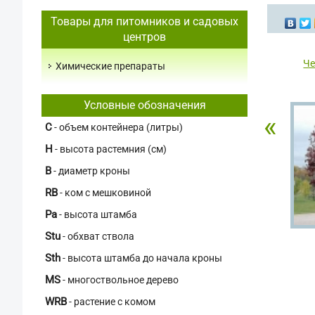
Товары для питомников и садовых
центров
Че
Химические препараты
Условные обозначения
«
C
- объем контейнера (литры)
H
- высота растемния (см)
В
- диаметр кроны
RB
- ком с мешковиной
Pa
- высота штамба
Stu
- обхват ствола
Sth
- высота штамба до начала кроны
MS
- многоствольное дерево
WRB
- растение с комом