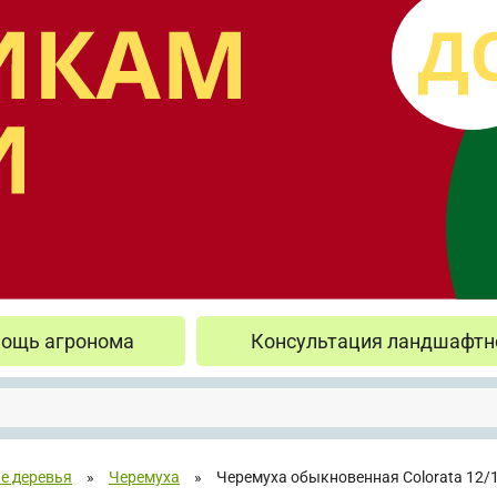
ощь агронома
Консультация ландшафтн
е деревья
»
Черемуха
»
Черемуха обыкновенная Colorata 12/