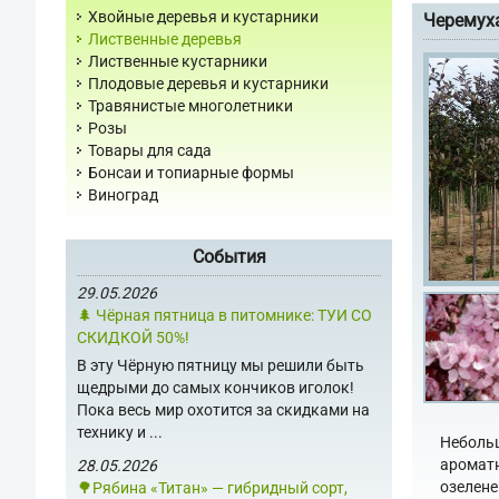
Хвойные деревья и кустарники
Черемуха
Лиственные деревья
Лиственные кустарники
Плодовые деревья и кустарники
Травянистые многолетники
Розы
Товары для сада
Бонсаи и топиарные формы
Виноград
События
29.05.2026
🌲 Чёрная пятница в питомнике: ТУИ СО
СКИДКОЙ 50%!
В эту Чёрную пятницу мы решили быть
щедрыми до самых кончиков иголок!
Пока весь мир охотится за скидками на
технику и ...
Небольш
ароматн
28.05.2026
озелене
🌳Рябина «Титан» — гибридный сорт,