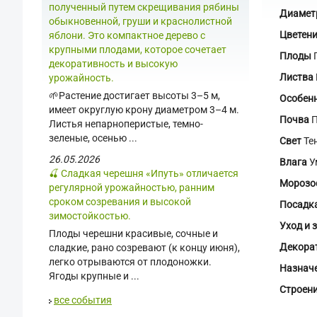
полученный путем скрещивания рябины
Диамет
обыкновенной, груши и краснолистной
Цветен
яблони. Это компактное дерево с
крупными плодами, которое сочетает
Плоды
П
декоративность и высокую
Листва
урожайность.
🌱Растение достигает высоты 3–5 м,
Особен
имеет округлую крону диаметром 3–4 м.
Почва
П
Листья непарноперистые, темно-
зеленые, осенью ...
Свет
Те
26.05.2026
Влага
У
🍒 Сладкая черешня «Ипуть» отличается
Морозо
регулярной урожайностью, ранним
сроком созревания и высокой
Посадк
зимостойкостью.
Уход и 
Плоды черешни красивые, сочные и
Декора
сладкие, рано созревают (к концу июня),
легко отрываются от плодоножки.
Назнач
Ягоды крупные и ...
Строен
все события