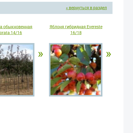
« вернуться в раздел
а обыкновенная
Яблоня гибридная Evereste
orata 14/16
16/18
»
»