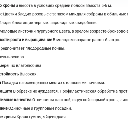
р кроны
и высота в условиях средней полосы Высота 5-6 м.
ие
Цветки бледно-розовые с запахом миндаля собраны в обильные п
лоды блестящие черные, шаровидные, съедобные.
Молодые листочки пурпурного цвета, в зрелом возрасте-бронзово-
ности роста и выращивание
В молодом возрасте растет быстро.
редпочитает плодородные почвы.
невынослива.
меренно влаголюбива.
стойкость
Высокая.
а
Посадка на освещенных местах с влажными почвами.
защита
В обрезке не нуждается. Профилактическая обработка прот
тивные качества
Отличается плотной, округлой формой кроны, лист
ение
Одиночные и групповые посадки.
ие кроны
Крона густая, яйцевидная.