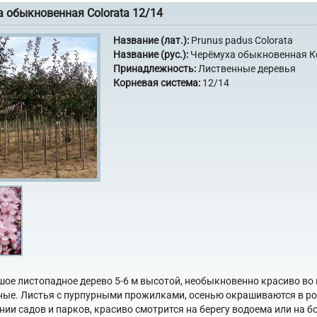
 обыкновенная Colorata 12/14
Название (лат.):
Prunus padus Colorata
Название (рус.):
Черёмуха обыкновенная К
Принадлежность:
Лиственные деревья
Корневая система:
12/14
ое листопадное дерево 5-6 м высотой, необыкновенно красиво во 
ые. Листья с пурпурными прожилками, осенью окрашиваются в роз
нии садов и парков, красиво смотрится на берегу водоема или на б