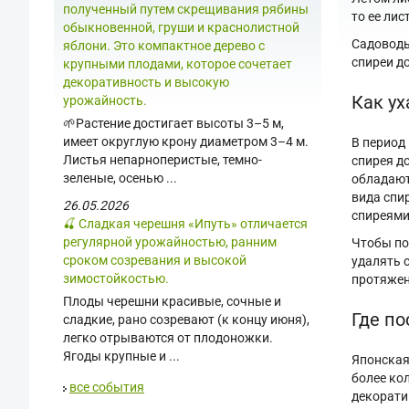
полученный путем скрещивания рябины
то ее ли
обыкновенной, груши и краснолистной
Садоводы
яблони. Это компактное дерево с
спиреи до
крупными плодами, которое сочетает
декоративность и высокую
Как ух
урожайность.
🌱Растение достигает высоты 3–5 м,
имеет округлую крону диаметром 3–4 м.
В период
Листья непарноперистые, темно-
спирея до
зеленые, осенью ...
обладают
вида спи
26.05.2026
спиреями
🍒 Сладкая черешня «Ипуть» отличается
регулярной урожайностью, ранним
Чтобы по
сроком созревания и высокой
удалять 
зимостойкостью.
протяжен
Плоды черешни красивые, сочные и
Где п
сладкие, рано созревают (к концу июня),
легко отрываются от плодоножки.
Ягоды крупные и ...
Японская
более ко
все события
декорати