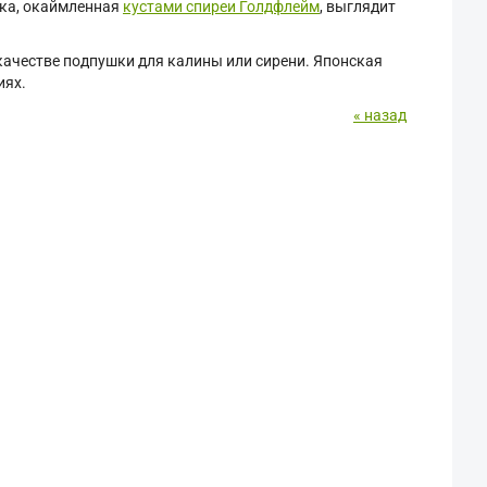
жка, окаймленная
кустами спиреи Голдфлейм
, выглядит
качестве подпушки для калины или сирени. Японская
иях.
« назад