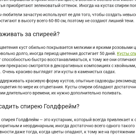
стья приобретают зеленоватый оттенок. Иногда на кустах спиреи по
-любители зачастую используют ее для того, чтобы создать невыс
стигают в высоту всего 60-80 см, поэтому не создают лишней тени.
аживать за спиреей?
 цветения куст обильно покрывается мелкими и яркими розовыми ц
вольно долго, иногда период цветения достигает 50 дней.
Кусты сп
 способностью быстро восстанавливаться, к тому же они отличаю
реи прекрасно смотрятся в декоративных композициях с хвойными
. Очень красиво выглядят эти кусты в каменистых садах.
ддерживать красивую форму кустов, опытные садоводы рекомендуют
соцветия по мере их отцветания. Кусты спиреи обладают достаточно
ии длительного времени, их нужно дополнительно поливать.
осадить спирею Голдфрейм?
 спирея Голдфлейм — это кустарник, который всегда привлекает к
лоритным и неординарным, иногда достаточно всего одного такого
вности даже тогда, когда цветы опадают, к тому же на протяжении