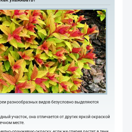
реи разнообразных видов безусловно выделяются
ный участок, она отличается от других яркой окраской
ечном месте.
едно-оранжевую окраску, если же спирея растет в тени,