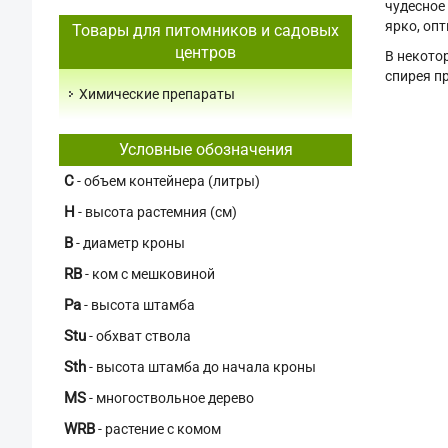
чудесное
ярко, оп
Товары для питомников и садовых
центров
В некото
спирея пр
Химические препараты
Условные обозначения
C
- объем контейнера (литры)
H
- высота растемния (см)
В
- диаметр кроны
RB
- ком с мешковиной
Pa
- высота штамба
Stu
- обхват ствола
Sth
- высота штамба до начала кроны
MS
- многоствольное дерево
WRB
- растение с комом