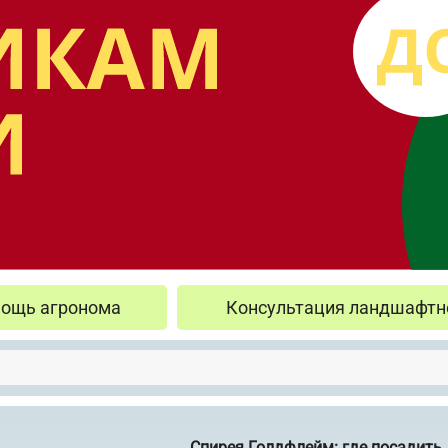
ощь агронома
Консультация ландшафтн
Спирея Голдфлейм: где посадить,