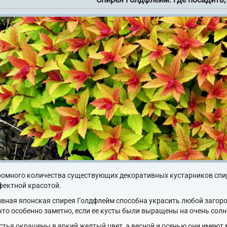
ромного количества существующих декоративных кустарников спи
фектной красотой.
вная японская спирея Голдфлейм способна украсить любой загород
 что особенно заметно, если ее кусты были выращены на очень солн
стья окрашены в яркий желтый цвет, а весной и осенью они имеют м