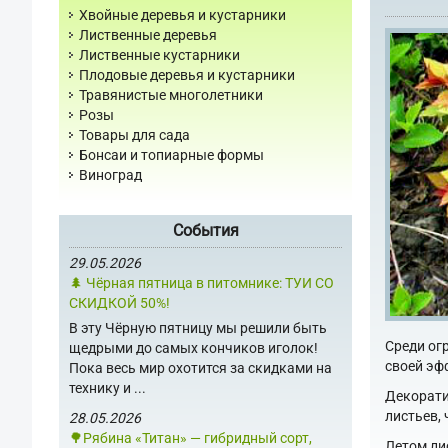
Хвойные деревья и кустарники
Лиственные деревья
Лиственные кустарники
Плодовые деревья и кустарники
Травянистые многолетники
Розы
Товары для сада
Бонсаи и топиарные формы
Виноград
События
29.05.2026
🌲 Чёрная пятница в питомнике: ТУИ СО
СКИДКОЙ 50%!
В эту Чёрную пятницу мы решили быть
Среди ог
щедрыми до самых кончиков иголок!
своей эф
Пока весь мир охотится за скидками на
технику и ...
Декорати
листьев,
28.05.2026
🌳Рябина «Титан» — гибридный сорт,
Летом ли