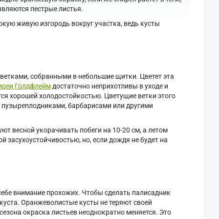
являются пестрые листья.
окую живую изгородь вокруг участка, ведь кусты
ветками, собранными в небольшие щитки. Цветет эта
иреи Голдфлейм
достаточно неприхотливы в уходе и
тся хорошей холодостойкостью. Цветущие ветки этого
, пузыреплодниками, барбарисами или другими
 весной укорачивать побеги на 10-20 см, а летом
й засухоустойчивостью, но, если дождя не будет на
 себе внимание прохожих. Чтобы сделать палисадник
 куста. Оранжеволистые кусты не теряют своей
 сезона окраска листьев неоднократно меняется. Это