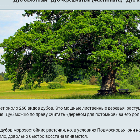
ет около 260 видов дубов. Это мощные лиственные деревья, расту
ия.
Дуб можно по праву считать «деревом для потомков» за его дол
.
 дубов морозостойкие растения, но, в условиях Подмосковья, они н
ило, довольно быстро восстанавливаются.