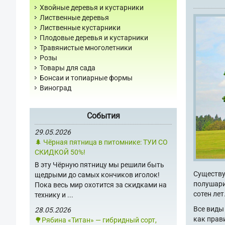
Хвойные деревья и кустарники
Лиственные деревья
Лиственные кустарники
Плодовые деревья и кустарники
Травянистые многолетники
Розы
Товары для сада
Бонсаи и топиарные формы
Виноград
События
29.05.2026
🌲 Чёрная пятница в питомнике: ТУИ СО
СКИДКОЙ 50%!
В эту Чёрную пятницу мы решили быть
Существу
щедрыми до самых кончиков иголок!
полушар
Пока весь мир охотится за скидками на
сотен лет
технику и ...
Все виды
28.05.2026
как прав
🌳Рябина «Титан» — гибридный сорт,