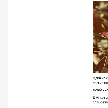
Один из 
слегка п
Особенно
Дуб крас
слабо-ки