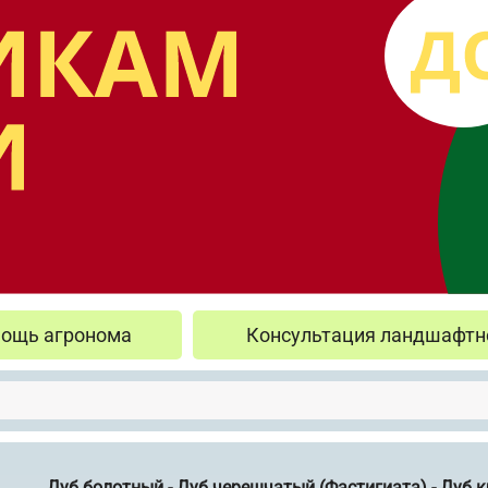
ощь агронома
Консультация ландшафтн
Дуб болотный - Дуб черешчатый (Фастигиата) - Дуб 