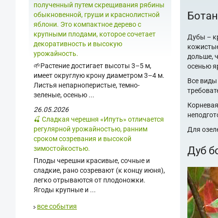
полученный путем скрещивания рябины
Ботан
обыкновенной, груши и краснолистной
яблони. Это компактное дерево с
крупными плодами, которое сочетает
Дубы – к
декоративность и высокую
кожистые
урожайность.
дольше, 
🌱Растение достигает высоты 3–5 м,
осенью я
имеет округлую крону диаметром 3–4 м.
Все виды
Листья непарноперистые, темно-
требоват
зеленые, осенью ...
Корневая
26.05.2026
неподгот
🍒 Сладкая черешня «Ипуть» отличается
регулярной урожайностью, ранним
Для озел
сроком созревания и высокой
Дуб б
зимостойкостью.
Плоды черешни красивые, сочные и
сладкие, рано созревают (к концу июня),
легко отрываются от плодоножки.
Ягоды крупные и ...
все события