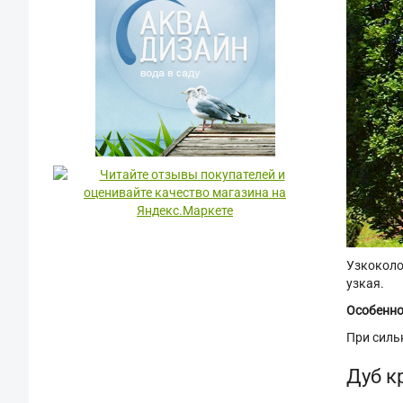
Узкоколо
узкая.
Особенно
При силь
Дуб к