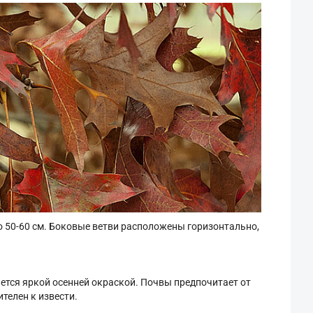
о 50-60 см. Боковые ветви расположены горизонтально,
ется яркой осенней окраской. Почвы предпочитает от
телен к извести.