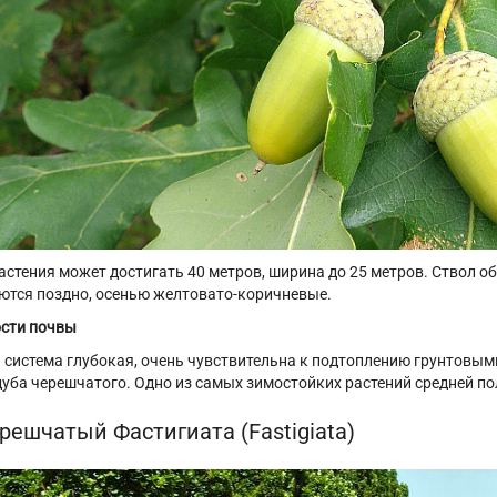
астения может достигать 40 метров, ширина до 25 метров. Ствол о
ются поздно, осенью желтовато-коричневые.
сти почвы
 система глубокая, очень чувствительна к подтоплению грунтовым
дуба черешчатого. Одно из самых зимостойких растений средней п
решчатый Фастигиата (Fastigiata)