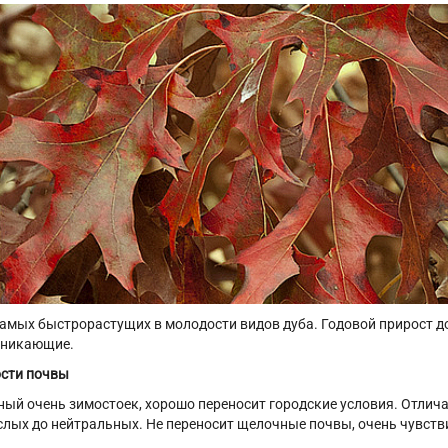
самых быстрорастущих в молодости видов дуба. Годовой прирост д
оникающие.
сти почвы
ный очень зимостоек, хорошо переносит городские условия. Отлича
слых до нейтральных. Не переносит щелочные почвы, очень чувстви