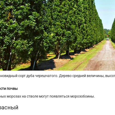
новидный сорт дуба черешчатого. Дерево средней величины, высот
сти почвы
ных морозах на стволе могут появляться морозобоины.
расный