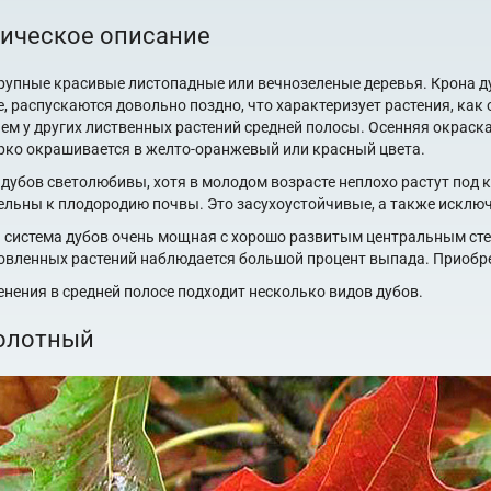
ическое описание
рупные красивые листопадные или вечнозеленые деревья. Крона д
, распускаются довольно поздно, что характеризует растения, как 
чем у других лиственных растений средней полосы. Осенняя окраск
рко окрашивается в желто-оранжевый или красный цвета.
 дубов светолюбивы, хотя в молодом возрасте неплохо растут под 
ельны к плодородию почвы. Это засухоустойчивые, а также исклю
 система дубов очень мощная с хорошо развитым центральным ст
овленных растений наблюдается большой процент выпада. Приобре
енения в средней полосе подходит несколько видов дубов.
олотный