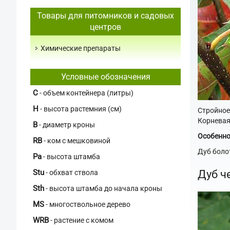
Товары для питомников и садовых
центров
Химические препараты
Условные обозначения
C
- объем контейнера (литры)
H
- высота растемния (см)
Стройное
Корневая
В
- диаметр кроны
Особенно
RB
- ком с мешковиной
Дуб боло
Pa
- высота штамба
Дуб ч
Stu
- обхват ствола
Sth
- высота штамба до начала кроны
MS
- многоствольное дерево
WRB
- растение с комом