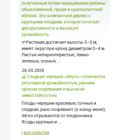
полученный путем скрещивания рябины
обыкновенной, груши и краснолистной
яблони. Это компактное дерево с
крупными плодами, которое сочетает
декоративность и высокую
урожайность.
🌱Растение достигает высоты 3–5 м,
имеет округлую крону диаметром 3–4 м.
Листья непарноперистые, темно-
зеленые, осенью ...
26.05.2026
🍒 Сладкая черешня «Ипуть» отличается
регулярной урожайностью, ранним
сроком созревания и высокой
зимостойкостью.
Плоды черешни красивые, сочные и
сладкие, рано созревают (к концу июня),
легко отрываются от плодоножки.
Ягоды крупные и ...
все события