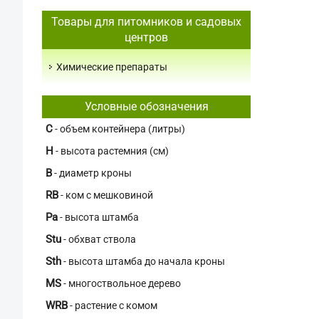
Товары для питомников и садовых
центров
Химические препараты
Условные обозначения
C
- объем контейнера (литры)
H
- высота растемния (см)
В
- диаметр кроны
RB
- ком с мешковиной
Pa
- высота штамба
Stu
- обхват ствола
Sth
- высота штамба до начала кроны
MS
- многоствольное дерево
WRB
- растение с комом