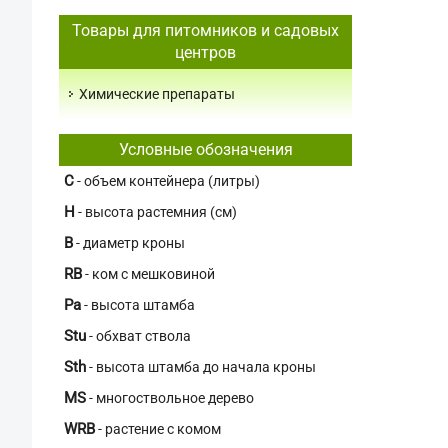
Товары для питомников и садовых
центров
Химические препараты
Условные обозначения
C
- объем контейнера (литры)
H
- высота растемния (см)
В
- диаметр кроны
RB
- ком с мешковиной
Pa
- высота штамба
Stu
- обхват ствола
Sth
- высота штамба до начала кроны
MS
- многоствольное дерево
WRB
- растение с комом