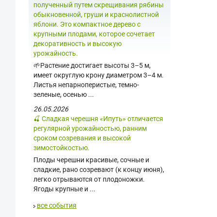
полученный путем скрещивания рябины
обыкновенной, груши и краснолистной
яблони. Это компактное дерево с
крупными плодами, которое сочетает
декоративность и высокую
урожайность.
🌱Растение достигает высоты 3–5 м,
имеет округлую крону диаметром 3–4 м.
Листья непарноперистые, темно-
зеленые, осенью ...
26.05.2026
🍒 Сладкая черешня «Ипуть» отличается
регулярной урожайностью, ранним
сроком созревания и высокой
зимостойкостью.
Плоды черешни красивые, сочные и
сладкие, рано созревают (к концу июня),
легко отрываются от плодоножки.
Ягоды крупные и ...
все события