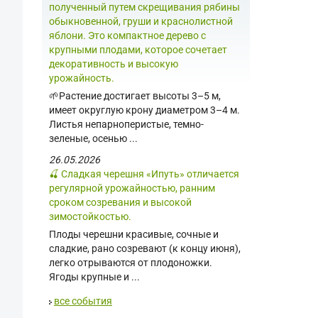
полученный путем скрещивания рябины
обыкновенной, груши и краснолистной
яблони. Это компактное дерево с
крупными плодами, которое сочетает
декоративность и высокую
урожайность.
🌱Растение достигает высоты 3–5 м,
имеет округлую крону диаметром 3–4 м.
Листья непарноперистые, темно-
зеленые, осенью ...
26.05.2026
🍒 Сладкая черешня «Ипуть» отличается
регулярной урожайностью, ранним
сроком созревания и высокой
зимостойкостью.
Плоды черешни красивые, сочные и
сладкие, рано созревают (к концу июня),
легко отрываются от плодоножки.
Ягоды крупные и ...
все события