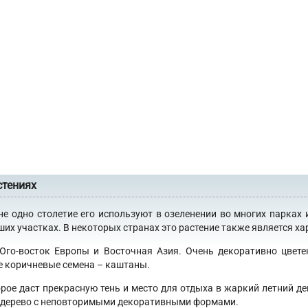
стениях
не одно столетие его используют в озеленении во многих парках 
х участках. В некоторых странах это растение также является хар
 Юго-восток Европы и Восточная Азия. Очень декоративно цвет
е коричневые семена – каштаны.
орое даст прекрасную тень и место для отдыха в жаркий летний де
 в дерево с неповторимыми декоративными формами.