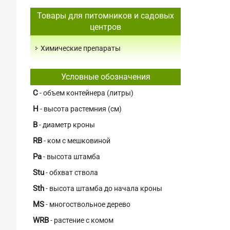
Товары для питомников и садовых
центров
Химические препараты
Условные обозначения
C
- объем контейнера (литры)
H
- высота растемния (см)
В
- диаметр кроны
RB
- ком с мешковиной
Pa
- высота штамба
Stu
- обхват ствола
Sth
- высота штамба до начала кроны
MS
- многоствольное дерево
WRB
- растение с комом