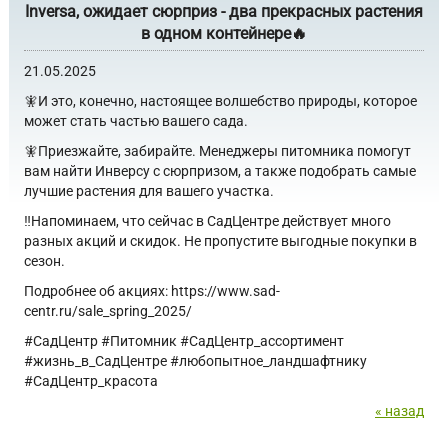
Inversa, ожидает сюрприз - два прекрасных растения
в одном контейнере🔥
21.05.2025
🧚И это, конечно, настоящее волшебство природы, которое
может стать частью вашего сада.
🧚Приезжайте, забирайте. Менеджеры питомника помогут
вам найти Инверсу с сюрпризом, а также подобрать самые
лучшие растения для вашего участка.
‼️Напоминаем, что сейчас в СадЦентре действует много
разных акций и скидок. Не пропустите выгодные покупки в
сезон.
Подробнее об акциях: https://www.sad-
centr.ru/sale_spring_2025/
#СадЦентр #Питомник #СадЦентр_ассортимент
#жизнь_в_CадЦентре #любопытное_ландшафтнику
#СадЦентр_красота
« назад